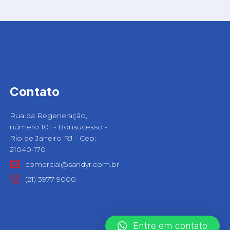
Contato
Rua da Regeneração,
número 101 - Bonsucesso -
Rio de Janeiro RJ - Cep:
21040-170
comercial@sandyr.com.br
(21) 3977-9000
Entre em contato