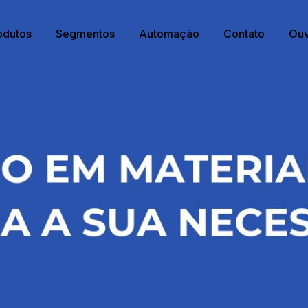
odutos
Segmentos
Automação
Contato
Ouv